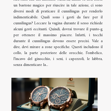
un bastone magico per riuscire in tale azione, ci sono
diversi modi di praticare il cunnilingus per renderlo
indimenticabile. Quali sono i gesti da fare per il
cunnilingus? Leccare la vagina durante il sesso richiede
alcuni gesti eccitanti. Quindi, dovrai trovare il punto-g
per ottenere il massimo piacere. Infatti, i tocchi
durante il cunnilingus devono essere precisi. Vale a
dire, devi mirare a zone specifiche. Questi includono il
collo, la parte posteriore delle orecchie, l’ombelico,
l’incavo del ginocchio, i seni, i capezzoli, le labbra,
senza dimenticare la...