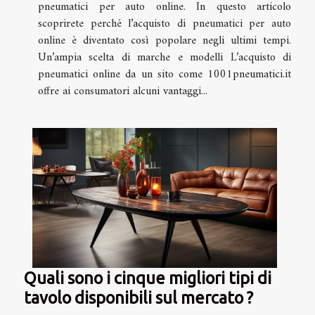
pneumatici per auto online. In questo articolo
scoprirete perché l’acquisto di pneumatici per auto
online è diventato così popolare negli ultimi tempi.
Un’ampia scelta di marche e modelli L’acquisto di
pneumatici online da un sito come 1001pneumatici.it
offre ai consumatori alcuni vantaggi...
Quali sono i cinque migliori tipi di
tavolo disponibili sul mercato ?