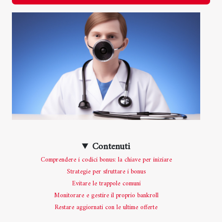
Contenuti
Comprendere i codici bonus: la chiave per iniziare
Strategie per sfruttare i bonus
Evitare le trappole comuni
Monitorare e gestire il proprio bankroll
Restare aggiornati con le ultime offerte