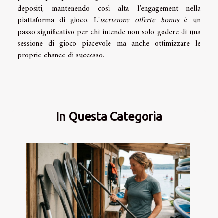
depositi, mantenendo così alta l’engagement nella
piattaforma di gioco. L'
iscrizione offerte bonus
è un
passo significativo per chi intende non solo godere di una
sessione di gioco piacevole ma anche ottimizzare le
proprie chance di successo.
In Questa Categoria