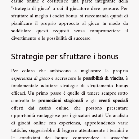
casinò online e costituisce una parte integrante della
"strategia di gioco" a cui il giocatore deve pensare. Per
sfruttare al meglio i codici bonus, si raccomanda quindi di
pianificare il proprio approccio al gioco in modo da
soddisfare questi requisiti senza compromettere il
divertimento e le possibilità di successo.
Strategie per sfruttare i bonus
Per coloro che ambiscono a migliorare la propria
esperienza di gioco
e accrescere le
possibilità di vincita
, è
fondamentale adottare strategie di sfruttamento bonus
efficaci. Un primo passo è quello di tenere sempre sotto
controllo le
promozioni stagionali
e gli
eventi speciali
offerti dai casinò online, che possono presentare
opportunità vantaggiose per i giocatori astuti. Un analista
di giochi online con esperienza, approfondendo varie
tattiche, suggerirebbe di leggere attentamente i termini e
le condizioni dei bonus: comprendere i
wagering