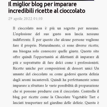
Il miglior blog per imparare
incredibili ricette al cioccolato
29 aprile 2022 01:50
Il cioccolato non è più un segreto per nessuno.
L’esplosione del suo gusto non lascia nessuno
indifferente. È per questo che alcune persone vogliono
fare il proprio. Naturalmente, ci sono diverse ricette,
ma bisogna solo conoscere quelle giuste. Questo sito
offre quindi l’opportunità ai dilettanti di imparare di
più e soprattutto di fare dolci come i professionisti.
Ricette uniche per composizioni di dessert unici Un
amante del cioccolato sa come godersi questa delizia
dagli aromi incantevoli. Quindi ha perfettamente senso
imparare a sfruttare le varie possibilità di preparazione
che si possono produrre con il cioccolato. Controlla il
blog per ricette come la Chocolate Vegetable Tart e
lasciati trasportare nel giardino delle delizie. Questa è