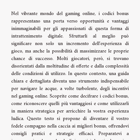
Nel vibrante mondo del gaming online, i codici bonus
rappresentano una porta verso opportunità e vantaggi
inimmaginabili per gli appassionati di questa forma di
intrattenimento digitale. Sfruttarli al meglio può
significare non solo un incremento dell'esperienza di
gioco, ma anche la possibilità di massimizzare le proprie
chance di successo. Molti giocatori, però, si trovano
disorientati dalla moltitudine di offerte e dalla complessità
delle condizioni di utilizzo. In questo contesto, una guida
chiara e dettagliata diventa uno strumento indispensabile
per navigare le acque, a volte turbolente, degli incentivi
nel gaming online. Scoprite come decifrare i codici bonus,
come riconoscere quelli più vantaggiosi e come utilizzarli
in maniera strategica per arricchire la vostra esperienza
ludica. Questo testo si propone di diventare il vostro
fedele compagno nella caccia ai migliori bonus, offrendovi
consigli pratici e strategie efficaci. Preparatevi a