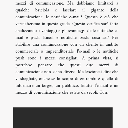
mezzi di comunicazione. Ma dobbiamo limitarci a
qualche briciola e lasciare il gigante della
comunicazione: le notifiche e-mail? Questo è ciò che
verificheremo in questa guida. Questa verifica sarà fatta
analizzando i vantaggi e gli svantaggi delle notifiche e-
mail e push. Email e notifiche push: cosa sai? Per
stabilire una comunicazione con un cliente in ambito
commerciale o imprenditoriale, l’e-mail o le notifiche
push sono i mezzi consigliati. A prima vista, si
potrebbe pensare che questi due mezzi di
comunicazione non siano diversi. Ma lasciateci dire che
vi sbagliate, anche se lo scopo di entrambi è quello di
informare un target, un pubblico. Infatti, l’e-mail è un
mezzo di comunicazione che esiste da secoli. Con...