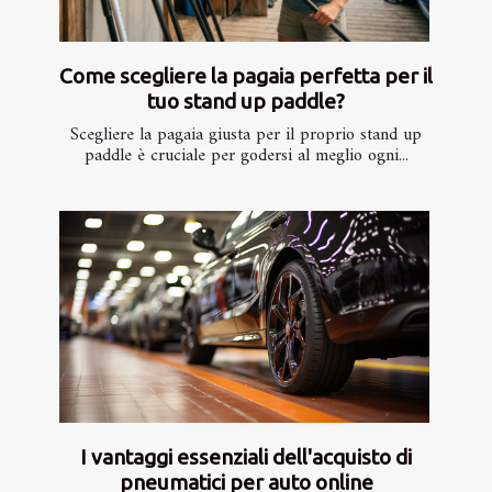
Come scegliere la pagaia perfetta per il
tuo stand up paddle?
Scegliere la pagaia giusta per il proprio stand up
paddle è cruciale per godersi al meglio ogni...
I vantaggi essenziali dell'acquisto di
pneumatici per auto online