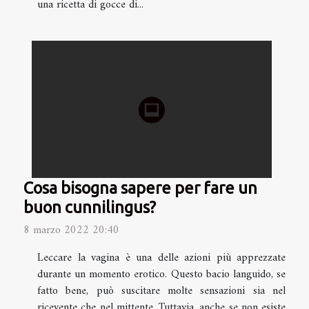
una ricetta di gocce di...
Cosa bisogna sapere per fare un
buon cunnilingus?
8 marzo 2022 20:40
Leccare la vagina è una delle azioni più apprezzate
durante un momento erotico. Questo bacio languido, se
fatto bene, può suscitare molte sensazioni sia nel
ricevente che nel mittente. Tuttavia, anche se non esiste