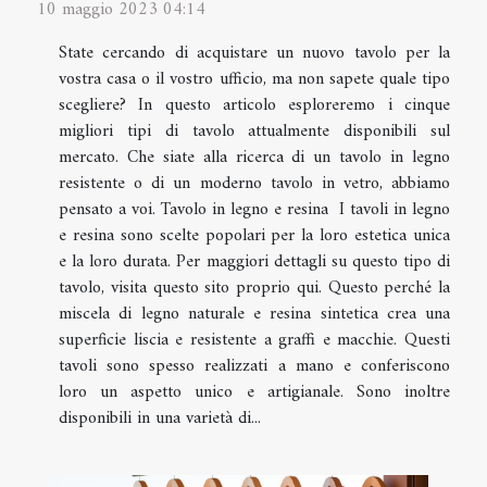
10 maggio 2023 04:14
State cercando di acquistare un nuovo tavolo per la
vostra casa o il vostro ufficio, ma non sapete quale tipo
scegliere? In questo articolo esploreremo i cinque
migliori tipi di tavolo attualmente disponibili sul
mercato. Che siate alla ricerca di un tavolo in legno
resistente o di un moderno tavolo in vetro, abbiamo
pensato a voi. Tavolo in legno e resina I tavoli in legno
e resina sono scelte popolari per la loro estetica unica
e la loro durata. Per maggiori dettagli su questo tipo di
tavolo, visita questo sito proprio qui. Questo perché la
miscela di legno naturale e resina sintetica crea una
superficie liscia e resistente a graffi e macchie. Questi
tavoli sono spesso realizzati a mano e conferiscono
loro un aspetto unico e artigianale. Sono inoltre
disponibili in una varietà di...