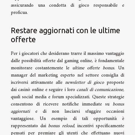
assicurando una condotta di gioco responsabile e
proficua.
Restare aggiornati con le ultime
offerte
Per i giocatori che desiderano trarre il massimo vantaggio
dalle possibilità offerte dal gaming online, è fondamentale
monitorare costantemente le
ultime offerte bonus
. Un
manager del marketing esperto nel settore consiglia di
iscriversi attivamente alle
newsletter di gioco
proposte
dai casinò online e seguire i loro
canali di comunicazione
,
quali social media e forum specializzati. Queste strategie
consentono di ricevere notifiche immediate su
bonus
aggiornati
e di non lasciarsi sfuggire occasioni
vantaggiose. Un esempio di tali opportunità è
rappresentato dai
bonus reload
, incentivi specificamente
pensati per premiare gli utenti che effettuano nuovi