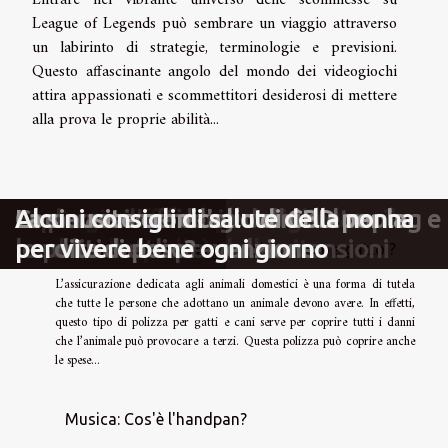
Entrare nel vibrante universo delle scommesse su
Legends
League of Legends può sembrare un viaggio attraverso
un labirinto di strategie, terminologie e previsioni.
Questo affascinante angolo del mondo dei videogiochi
attira appassionati e scommettitori desiderosi di mettere
alla prova le proprie abilità...
Strategie efficaci per migliorare il
Esplorare l'efficacia delle diete
La percezione dei giovani sul vaping e
Come assumere l'olio di CBD per la
La sinusite cronica
Alcuni consigli di salute della nonna
sonno e la qualità della vita
moderne attraverso le recensioni
le politiche di prevenzione
perdita di peso?
per vivere bene ogni giorno
Perché scegliere l’assicurazione cane e gatto ?
L’assicurazione dedicata agli animali domestici è una forma di tutela
che tutte le persone che adottano un animale devono avere. In effetti,
questo tipo di polizza per gatti e cani serve per coprire tutti i danni
che l’animale può provocare a terzi. Questa polizza può coprire anche
le spese...
Musica: Cos'è l'handpan?